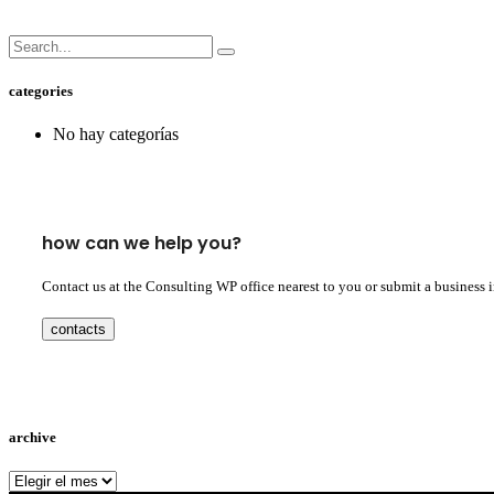
categories
No hay categorías
how can we help you?
Contact us at the Consulting WP office nearest to you or submit a business 
contacts
archive
archive