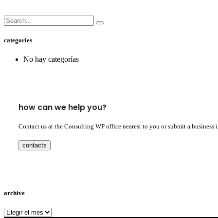
categories
No hay categorías
how can we help you?
Contact us at the Consulting WP office nearest to you or submit a business 
contacts
archive
archive