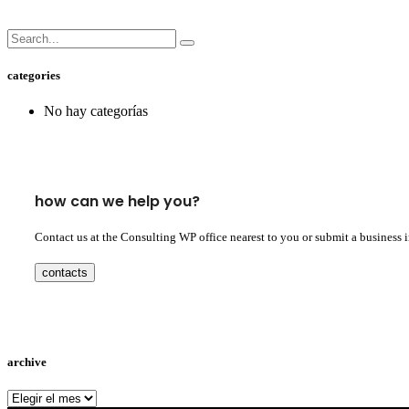
categories
No hay categorías
how can we help you?
Contact us at the Consulting WP office nearest to you or submit a business 
contacts
archive
archive