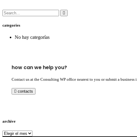
categories
No hay categorías
how can we help you?
Contact us at the Consulting WP office nearest to you or submit a business 
contacts
archive
archive