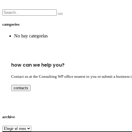
categories
No hay categorías
how can we help you?
Contact us at the Consulting WP office nearest to you or submit a business 
contacts
archive
archive