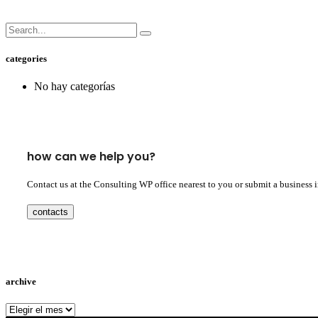
categories
No hay categorías
how can we help you?
Contact us at the Consulting WP office nearest to you or submit a business 
contacts
archive
archive