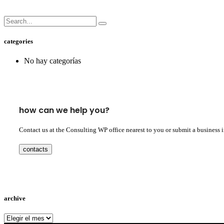
categories
No hay categorías
how can we help you?
Contact us at the Consulting WP office nearest to you or submit a business 
contacts
archive
archive