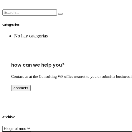
categories
No hay categorías
how can we help you?
Contact us at the Consulting WP office nearest to you or submit a business 
contacts
archive
archive