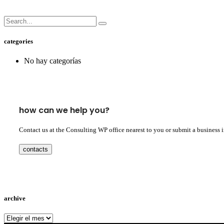
categories
No hay categorías
how can we help you?
Contact us at the Consulting WP office nearest to you or submit a business 
contacts
archive
archive