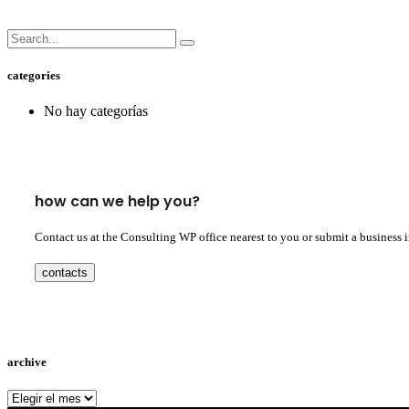
categories
No hay categorías
how can we help you?
Contact us at the Consulting WP office nearest to you or submit a business 
contacts
archive
archive