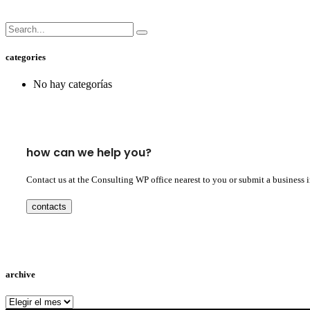
categories
No hay categorías
how can we help you?
Contact us at the Consulting WP office nearest to you or submit a business 
contacts
archive
archive