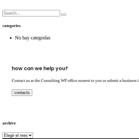
categories
No hay categorías
how can we help you?
Contact us at the Consulting WP office nearest to you or submit a business 
contacts
archive
archive