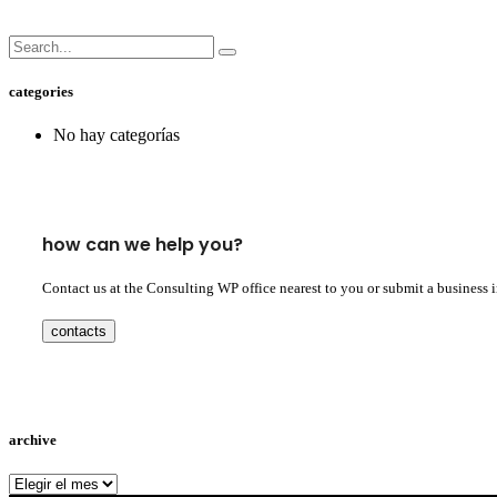
categories
No hay categorías
how can we help you?
Contact us at the Consulting WP office nearest to you or submit a business 
contacts
archive
archive