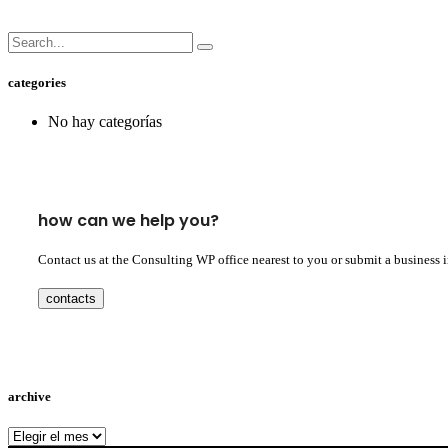
categories
No hay categorías
how can we help you?
Contact us at the Consulting WP office nearest to you or submit a business 
contacts
archive
archive