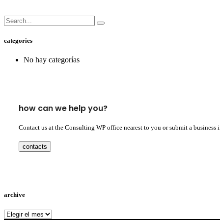
categories
No hay categorías
how can we help you?
Contact us at the Consulting WP office nearest to you or submit a business 
contacts
archive
archive