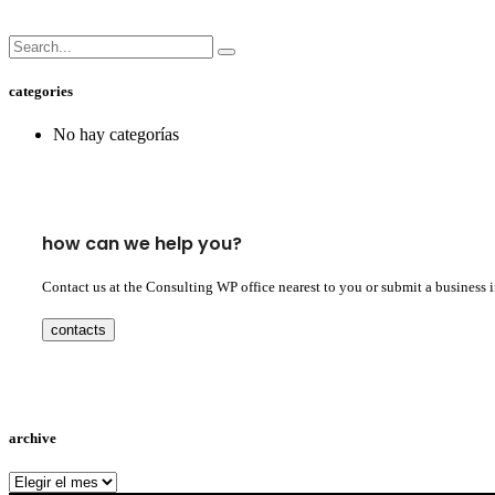
categories
No hay categorías
how can we help you?
Contact us at the Consulting WP office nearest to you or submit a business 
contacts
archive
archive