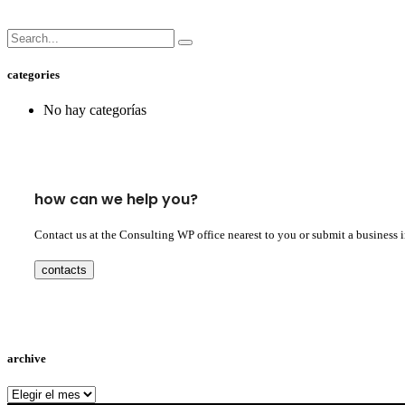
categories
No hay categorías
how can we help you?
Contact us at the Consulting WP office nearest to you or submit a business 
contacts
archive
archive