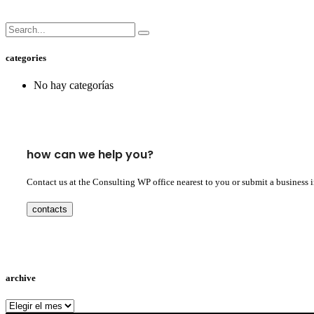
categories
No hay categorías
how can we help you?
Contact us at the Consulting WP office nearest to you or submit a business 
contacts
archive
archive