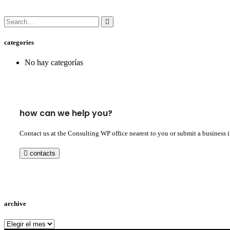
categories
No hay categorías
how can we help you?
Contact us at the Consulting WP office nearest to you or submit a business 
contacts
archive
archive