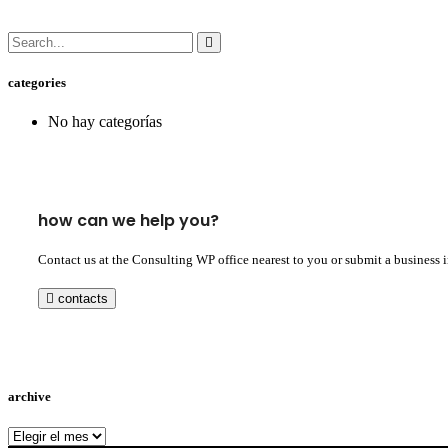
categories
No hay categorías
how can we help you?
Contact us at the Consulting WP office nearest to you or submit a business 
contacts
archive
archive