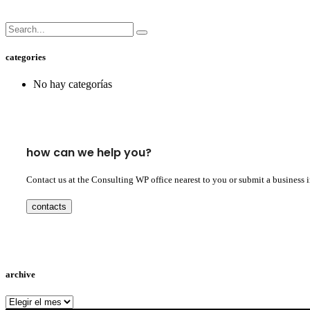
categories
No hay categorías
how can we help you?
Contact us at the Consulting WP office nearest to you or submit a business 
contacts
archive
archive