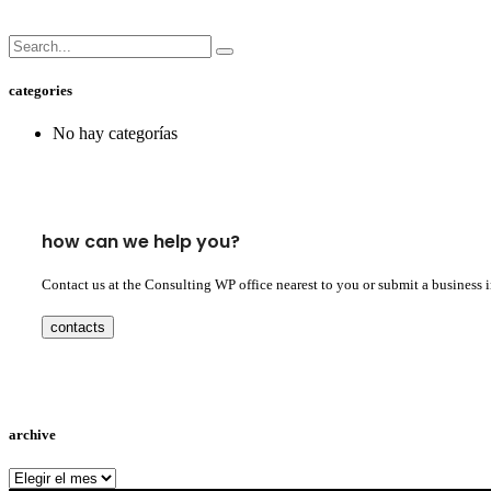
categories
No hay categorías
how can we help you?
Contact us at the Consulting WP office nearest to you or submit a business 
contacts
archive
archive