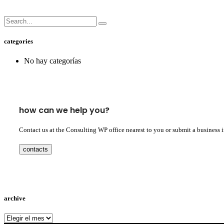
categories
No hay categorías
how can we help you?
Contact us at the Consulting WP office nearest to you or submit a business 
contacts
archive
archive