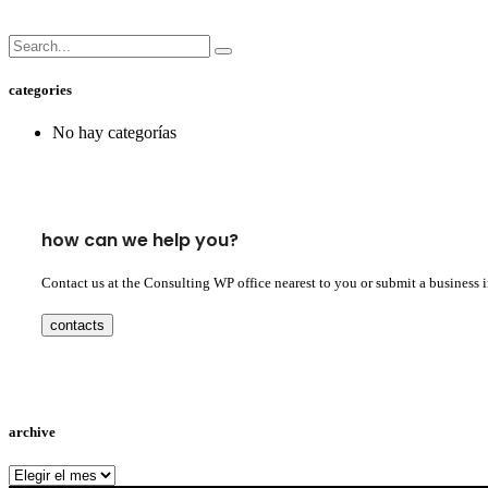
categories
No hay categorías
how can we help you?
Contact us at the Consulting WP office nearest to you or submit a business 
contacts
archive
archive