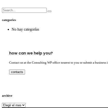
categories
No hay categorías
how can we help you?
Contact us at the Consulting WP office nearest to you or submit a business 
contacts
archive
archive