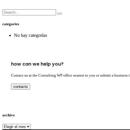
categories
No hay categorías
how can we help you?
Contact us at the Consulting WP office nearest to you or submit a business 
contacts
archive
archive